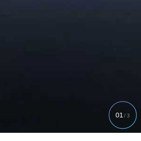
01
/
3